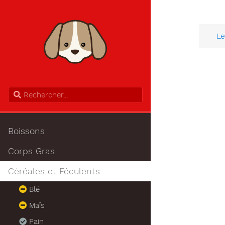
Le
Boissons
Corps Gras
Céréales et Féculents
Blé
Maîs
Pain