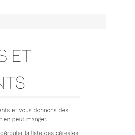
S ET
NTS
lents et vous donnons des
hien peut manger.
érouler la liste des céréales