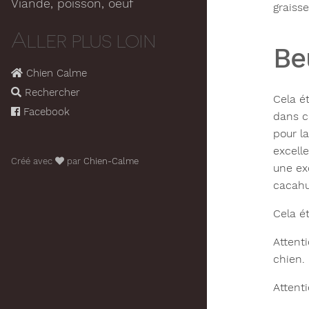
Viande, poisson, oeuf
graiss
Aller plus loin
Be
Chien Calme
Rechercher
Cela ét
Facebook
dans c
pour l
excell
Créé avec
par
Chien-Calme
une ex
cacahu
Cela é
Attent
chien.
Attent