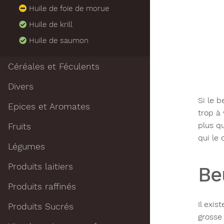
Huile de foie de morue
Huile de krill
Huile de saumon
Céréales et Féculents
Divers
Si le 
Epices et Aromates
trop à
plus q
Fruits
qui le
Légumes
Produits laitiers
Be
Produits raffinés
Il exis
Produits Sucrés
grosse