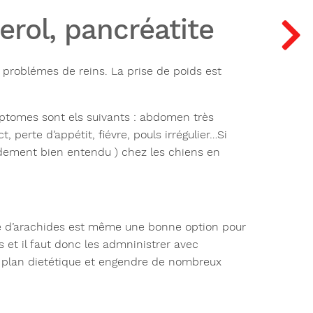
rol, pancréatite
s problémes de reins
. La prise de poids est
ptomes sont els suivants : abdomen très
 perte d’appétit, fiévre, pouls irrégulier…Si
idement bien entendu ) chez les chiens en
rre d’arachides est même une bonne option pour
as et il faut donc les admninistrer avec
le plan dietétique et engendre de nombreux