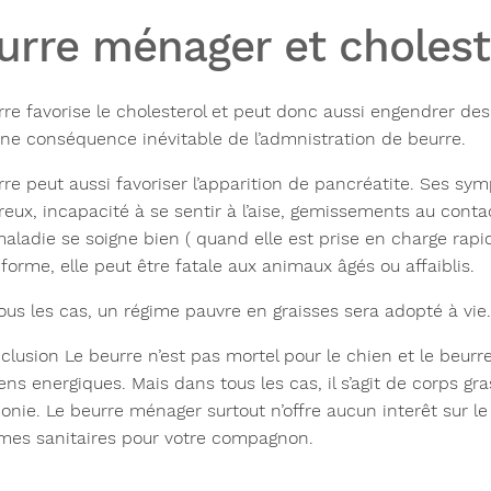
urre ménager et choleste
rre favorise le
cholesterol et peut donc aussi engendrer de
une conséquence inévitable de l’admnistration de beurre.
re peut aussi favoriser l’apparition de
pancréatite
. Ses sym
eux, incapacité à se sentir à l’aise, gemissements au contact,
maladie se soigne bien ( quand elle est prise en charge rap
forme, elle peut être fatale aux animaux âgés ou affaiblis.
ous les cas, un régime pauvre en graisses sera adopté à vie.
clusion
Le beurre n’est pas mortel pour le chien et le beu
ens energiques. Mais dans tous les cas, il s’agit de corps gr
onie. Le beurre ménager surtout n’offre aucun interêt sur 
mes sanitaires pour votre compagnon.