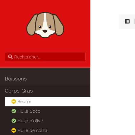
Boissons
Corps Gras
Beurre
Huile Coco
Huile d'olive
Huile de colza