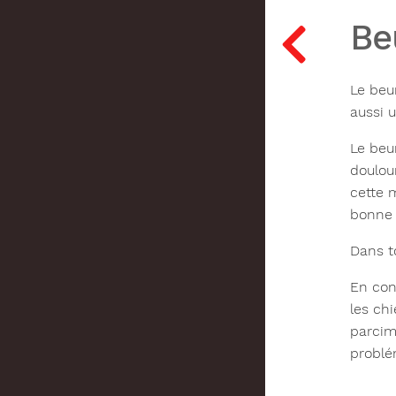
Be
Le beu
aussi 
Le beur
doulour
cette 
bonne 
Dans t
En con
les chi
parcim
problé