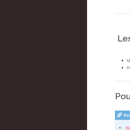
Le
M
P
Pou
Res
B