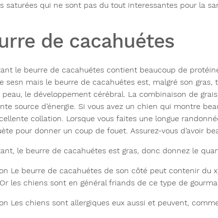
es saturées
qui ne sont pas du tout interessantes pour la s
urre de cacahuétes
ant le
beurre de cacahuétes
contient beaucoup de protéines
e sesn mais le beurre de cacahuétes est, malgré son gras, t
a peau, le développement cérébral. La combinaison de graiss
ente source d’énergie. Si vous avez un chien qui montre bea
cellente collation. Lorsque vous faites une longue randonn
ète pour donner un coup de fouet. Assurez-vous d’avoir be
tant, le beurre de cacahuétes est gras, donc donnez le qu
ion
Le beurre de cacahuétes de son côté peut contenir du
x
 Or les chiens sont en général friands de ce type de gourm
ion
Les chiens sont
allergiques
eux aussi et peuvent, comme 